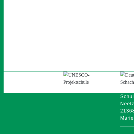
Schul
Neetz
2136
Mari