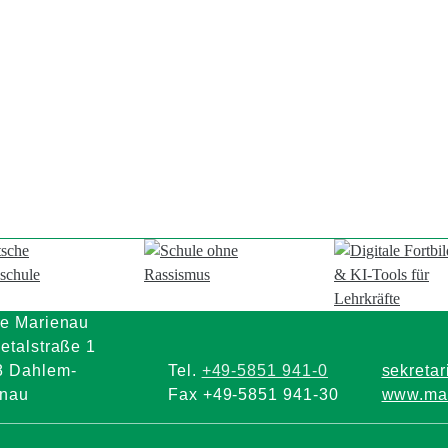
e Marienau
etalstraße 1
8 Dahlem-
Tel.
+49-5851 941-0
sekreta
enau
Fax +49-5851 941-30
www.mar