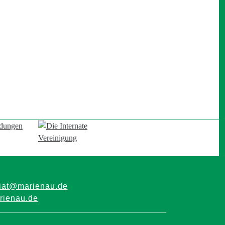
riat@marienau.de
ienau.de