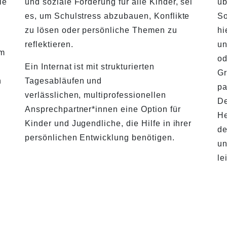
le
und soziale Förderung für alle Kinder, sei
üb
es, um Schulstress abzubauen, Konflikte
So
zu lösen oder persönliche Themen zu
hi
reflektieren.
un
em
od
Ein Internat ist mit strukturierten
Gr
n
Tagesabläufen und
pa
verlässlichen, multiprofessionellen
De
Ansprechpartner*innen eine Option für
He
Kinder und Jugendliche, die Hilfe in ihrer
de
persönlichen Entwicklung benötigen.
un
le