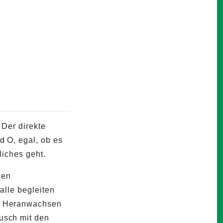
 Der direkte
d O, egal, ob es
liches geht.
den
 alle begleiten
m Heranwachsen
usch mit den