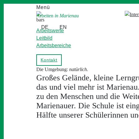
Menü
Arbeiten
Leben
in Marienau
in Marienau
DE
EN
Arbeitswerte
Leitbild
Arbeitsbereiche
Kontakt
Die Umgebung:
Die Umgebung:
natürlich.
großzügig!
Großes Gelände, kleine Lerngr
das und viel mehr ist Marienau
zu den Menschen und die Weite 
Marienauer. Die Schule ist eing
Hälfte unserer Schülerinnen un