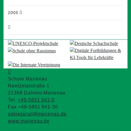
2005
Schule Marienau
Neetzetalstraße 1
21368 Dahlem-Marienau
Tel.
+49-5851 941-0
Fax +49-5851 941-30
sekretariat@marienau.de
www.marienau.de