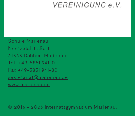
Schule Marienau
Neetzetalstraße 1
21368 Dahlem-Marienau
Tel.
+49-5851 941-0
Fax +49-5851 941-30
sekretariat@marienau.de
www.marienau.de
© 2016 - 2026 Internatsgymnasium Marienau.