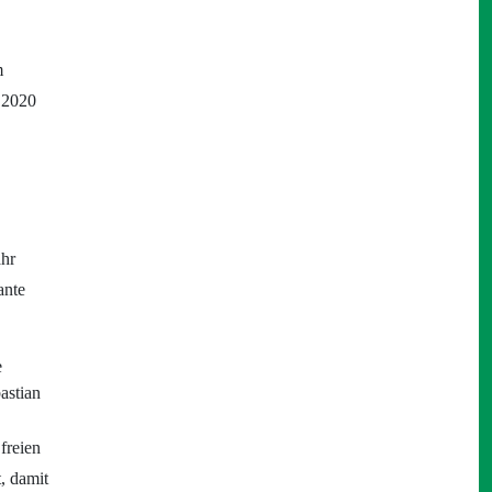
m
g 2020
ahr
ante
e
astian
freien
t, damit