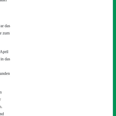
war das
ie zum
 April
 in das
tunden
m
r
n.
und