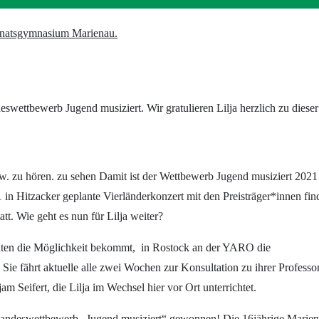
swettbewerb Jugend musiziert. Wir gratulieren Lilja herzlich zu dieser
. zu hören. zu sehen Damit ist der Wettbewerb Jugend musiziert 2021
1 in Hitzacker geplante Vierländerkonzert mit den Preisträger*innen fin
t. Wie geht es nun für Lilja weiter?
onaten die Möglichkeit bekommt, in Rostock an der YARO die
e fährt aktuelle alle zwei Wochen zur Konsultation zu ihrer Professo
 Seifert, die Lilja im Wechsel hier vor Ort unterrichtet.
m Landeswettbewerb „Jugend musiziert“ gewonnen! Die 16jährige Marie