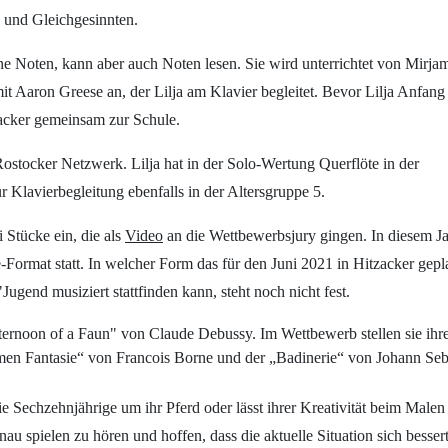
n und Gleichgesinnten.
ine Noten, kann aber auch Noten lesen. Sie wird unterrichtet von Mirja
mit Aaron Greese an, der Lilja am Klavier begleitet. Bevor Lilja Anfan
zacker gemeinsam zur Schule.
Rostocker Netzwerk. Lilja hat in der Solo-Wertung Querflöte in der
 Klavierbegleitung ebenfalls in der Altersgruppe 5.
 Stücke ein, die als
Video
an die Wettbewerbsjury gingen. In diesem J
Format statt. In welcher Form das für den Juni 2021 in Hitzacker gepl
ugend musiziert stattfinden kann, steht noch nicht fest.
fternoon of a Faun" von Claude Debussy.
Im Wettbewerb stellen sie ihr
en Fantasie“ von Francois Borne und der „Badinerie“ von Johann Seb
ie Sechzehnjährige um ihr Pferd oder lässt ihrer Kreativität beim Malen 
enau spielen zu hören und hoffen, dass die aktuelle Situation sich besser