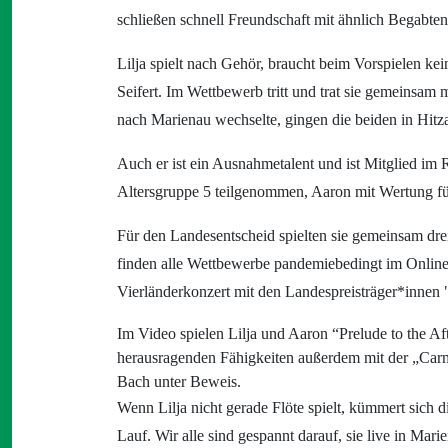
schließen schnell Freundschaft mit ähnlich Begabte
Lilja spielt nach Gehör, braucht beim Vorspielen ke
Seifert. Im Wettbewerb tritt und trat sie gemeinsam 
nach Marienau wechselte, gingen die beiden in Hit
Auch er ist ein Ausnahmetalent und ist Mitglied im 
Altersgruppe 5 teilgenommen, Aaron mit Wertung für
Für den Landesentscheid spielten sie gemeinsam drei
finden alle Wettbewerbe pandemiebedingt im Online-
Vierländerkonzert mit den Landespreisträger*innen "J
Im Video spielen Lilja und Aaron
“Prelude to the A
herausragenden Fähigkeiten außerdem mit der „Carm
Bach unter Beweis.
Wenn Lilja nicht gerade Flöte spielt, kümmert sich d
Lauf. Wir alle sind gespannt darauf, sie live in Mari