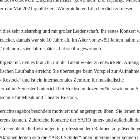
b im Mai 2021 qualifiziert. Wir gratulieren Lilja herzlich zu dieser
ut dies sehr zielstrebig und mit großer Leidenschaft. Ihr erstes Konzert 
zacker, damals war sie 10 Jahre alt. Im Alter von zwölf Jahren nahm s
“
teil, nun - vier Jahre später - hat sie ihn gewonnen.
Ehrgeiz mit, den es braucht, um ihr Talent weiter zu entwickeln. Anfang
alischen Laufbahn erreicht: Sie überzeugte beim Vorspiel zur Aufnahme
Rostock“ und ist ein internationales Zentrum für musikalische
viermal im Semester Unterricht bei Hochschuldozenten*in sowie neun S
hschule für Musik und Theater Rostock.
errichtsangebot besonders motiviert und angeregt zu üben. Sie lernen i
erens kennen. Zahlreiche Konzerte der YARO inner- und außerhalb de
 Gelegenheit, die Leistungen in professionellem Rahmen zu präsentiere
 Aktionen lernen sich die YARO-Schüler*innen untereinander kennen 